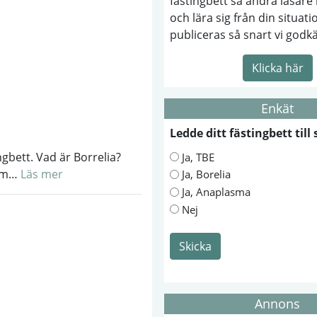
fästingbett så andra läsare 
och lära sig från din situati
publiceras så snart vi godk
Klicka här
Enkät
Ledde ditt fästingbett til
gbett. Vad är Borrelia?
Ja, TBE
som…
Läs mer
Ja, Borelia
Ja, Anaplasma
Nej
Skicka
Annons