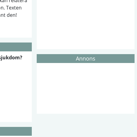
kan relatera
on. Texten
änt den!
l sjukdom?
Annons