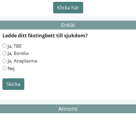
Klicka här
Enkät
Ledde ditt fästingbett till sjukdom?
Ja, TBE
Ja, Borelia
Ja, Anaplasma
Nej
Skicka
Annons